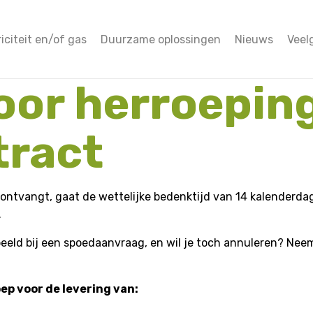
riciteit en/of gas
Duurzame oplossingen
Nieuws
Veel
oor herroeping
tract
ntvangt, gaat de wettelijke bedenktijd van 14 kalenderdag
.
rbeeld bij een spoedaanvraag, en wil je toch annuleren? Ne
oep voor de levering van: