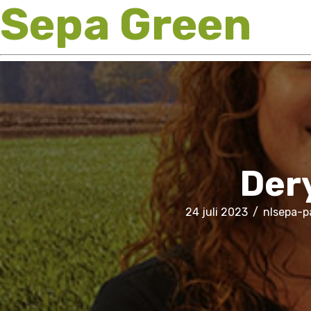
Sepa Green
Der
24 juli 2023
/
nlsepa-p