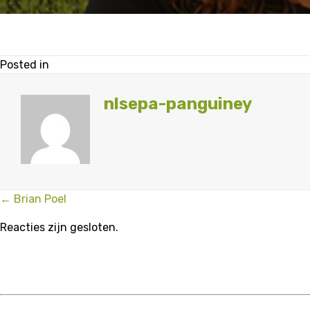
Posted in
nlsepa-panguiney
Posts
← Brian Poel
navigation
Reacties zijn gesloten.